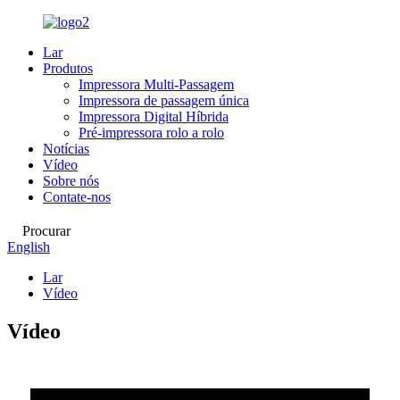
Lar
Produtos
Impressora Multi-Passagem
Impressora de passagem única
Impressora Digital Híbrida
Pré-impressora rolo a rolo
Notícias
Vídeo
Sobre nós
Contate-nos
Procurar
English
Lar
Vídeo
Vídeo