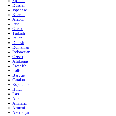
Spanish
Russian
Japanese
Korean
Arabic
Irish
Greek
Turkish
Italian
Danish
Romanian
Indonesian
Czech
Afrikaans
Swedish
Polish
Basque
Catalan
Esperanto
Hindi
Lao
Albanian
Amharic
Armenian
Azerbaijani