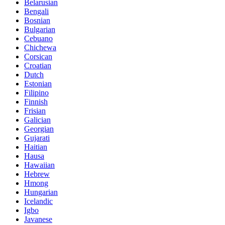
Belarusian
Bengali
Bosnian
Bulgarian
Cebuano
Chichewa
Corsican
Croatian
Dutch
Estonian
Filipino
Finnish
Frisian
Galician
Georgian
Gujarati
Haitian
Hausa
Hawaiian
Hebrew
Hmong
Hungarian
Icelandic
Igbo
Javanese