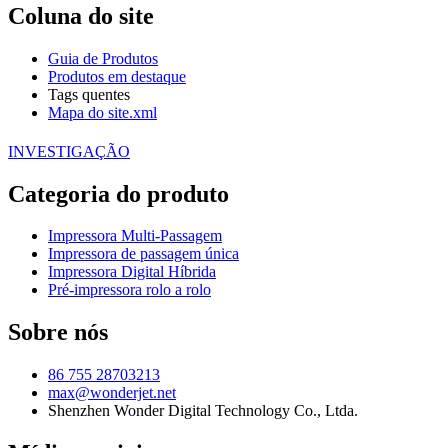
Coluna do site
Guia de Produtos
Produtos em destaque
Tags quentes
Mapa do site.xml
INVESTIGAÇÃO
Categoria do produto
Impressora Multi-Passagem
Impressora de passagem única
Impressora Digital Híbrida
Pré-impressora rolo a rolo
Sobre nós
86 755 28703213
max@wonderjet.net
Shenzhen Wonder Digital Technology Co., Ltda.