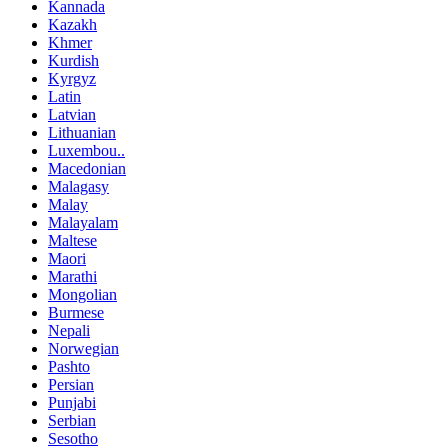
Kannada
Kazakh
Khmer
Kurdish
Kyrgyz
Latin
Latvian
Lithuanian
Luxembou..
Macedonian
Malagasy
Malay
Malayalam
Maltese
Maori
Marathi
Mongolian
Burmese
Nepali
Norwegian
Pashto
Persian
Punjabi
Serbian
Sesotho