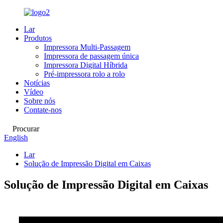
Lar
Produtos
Impressora Multi-Passagem
Impressora de passagem única
Impressora Digital Híbrida
Pré-impressora rolo a rolo
Notícias
Vídeo
Sobre nós
Contate-nos
Procurar
English
Lar
Solução de Impressão Digital em Caixas
Solução de Impressão Digital em Caixas